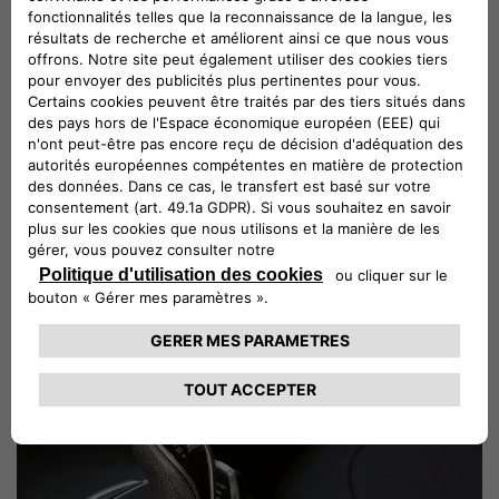
analyse approfondie du marché et de vous retourner une estimation
précise et raisonnable de la valeur de votre voiture en ligne ou par e-
mail. Vous pourrez ainsi prendre tout le temps nécessaire pour décider
si vous souhaitez poursuivre le processus de reprise de votre voiture en
toute confiance.
Étape 3 : Votre rendez-vous avec un professionnel du réseau Alfa
Romeo
Une fois que nous aurons évalué votre voiture, votre concessionnaire
Alfa Romeo préféré prendra contact avec vous pour fixer un rendez-
vous et établir une estimation finale. Nous sommes confiants que vous
serez satisfait de notre estimation, et nous nous occupons de la reprise
de votre véhicule en toute simplicité !