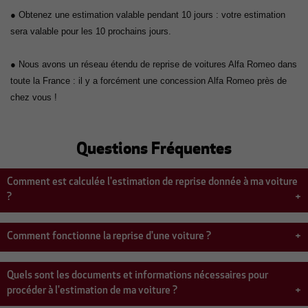
● Obtenez une estimation valable pendant 10 jours : votre estimation
sera valable pour les 10 prochains jours.
● Nous avons un réseau étendu de reprise de voitures Alfa Romeo dans
toute la France : il y a forcément une concession Alfa Romeo près de
chez vous !
Questions Fréquentes
Comment est calculée l'estimation de reprise donnée à ma voiture
?
L'estimation reçue est établie sur les caractéristiques du véhicule, les
observations du marché sur des mêmes modèles, et les frais nécessaires à la
Comment fonctionne la reprise d'une voiture ?
remise en état du véhicule déduits de votre estimation.
Procédez à l'estimation de votre véhicule grâce à notre service de reprise en
ajoutant ses caractéristiques. L'estimation de votre voiture est prête en moins
Quels sont les documents et informations nécessaires pour
de 5 minutes. Une fois votre estimation obtenue, vous êtes recontacté par le
procéder à l'estimation de ma voiture ?
concessionnaire Alfa Romeo de votre choix dans les 24 heures. Si l'estimation
vous convient, le concessionnaire vous propose un rendez-vous en point de vente